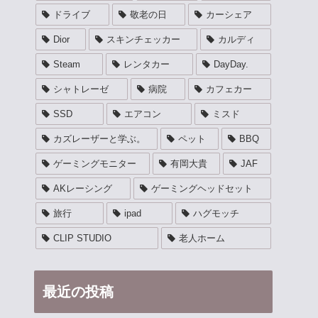
ドライブ
敬老の日
カーシェア
Dior
スキンチェッカー
カルディ
Steam
レンタカー
DayDay.
シャトレーゼ
病院
カフェカー
SSD
エアコン
ミスド
カズレーザーと学ぶ。
ペット
BBQ
ゲーミングモニター
有岡大貴
JAF
AKレーシング
ゲーミングヘッドセット
旅行
ipad
ハグモッチ
CLIP STUDIO
老人ホーム
最近の投稿