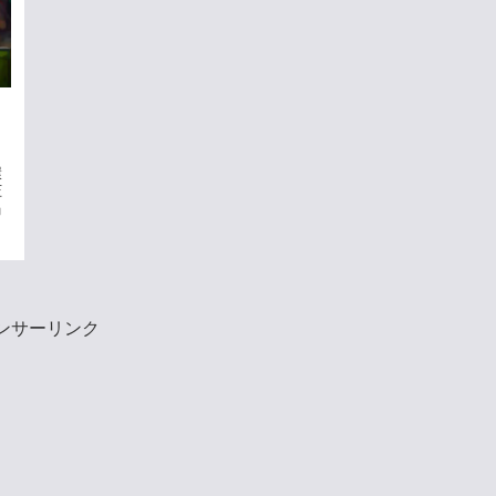
環
圧
」
ンサーリンク