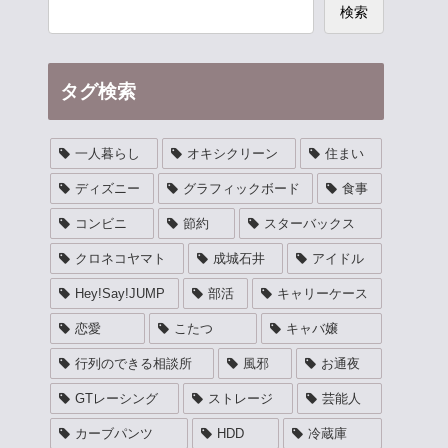
検索
タグ検索
一人暮らし
オキシクリーン
住まい
ディズニー
グラフィックボード
食事
コンビニ
節約
スターバックス
クロネコヤマト
成城石井
アイドル
Hey!Say!JUMP
部活
キャリーケース
恋愛
こたつ
キャバ嬢
行列のできる相談所
風邪
お通夜
GTレーシング
ストレージ
芸能人
カーブパンツ
HDD
冷蔵庫