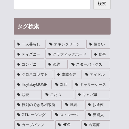
検索
タグ検索
一人暮らし
オキシクリーン
住まい
ディズニー
グラフィックボード
食事
コンビニ
節約
スターバックス
クロネコヤマト
成城石井
アイドル
Hey!Say!JUMP
部活
キャリーケース
恋愛
こたつ
キャバ嬢
行列のできる相談所
風邪
お通夜
GTレーシング
ストレージ
芸能人
カーブパンツ
HDD
冷蔵庫