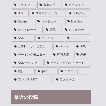
ドライブ
敬老の日
カーシェア
Dior
スキンチェッカー
カルディ
Steam
レンタカー
DayDay.
シャトレーゼ
病院
カフェカー
SSD
エアコン
ミスド
カズレーザーと学ぶ。
ペット
BBQ
ゲーミングモニター
有岡大貴
JAF
AKレーシング
ゲーミングヘッドセット
旅行
ipad
ハグモッチ
CLIP STUDIO
老人ホーム
最近の投稿