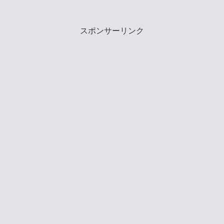
室スキンチェッカーを購入してみまし
た。なぜスキンチェッカーが必要かとい
うと、その理由の最たるもの...
スポンサーリンク