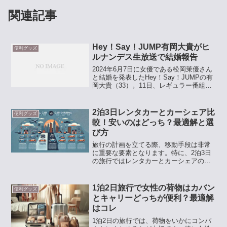
関連記事
Hey！Say！JUMP有岡大貴がヒ
便利グッズ
ルナンデス生放送で結婚報告
2024年6月7日に女優である松岡茉優さん
と結婚を発表したHey！Say！JUMPの有
岡大貴（33）。11日、レギュラー番組で
あるヒルナンデス生放送に出演して結婚
を報告しました。コントのような結婚報
告有岡さんが結婚を発表してから初の生
2泊3日レンタカーとカーシェア比
便利グッズ
放送番...
較！安いのはどっち？最適解と選
び方
旅行の計画を立てる際、移動手段は非常
に重要な要素となります。特に、2泊3日
の旅行ではレンタカーとカーシェアのど
ちらが経済的か、そして自分のニーズに
合った選択肢を見つけることが鍵です。
都市部での利便性や、地方の観光地を巡
1泊2日旅行で女性の荷物はカバン
便利グッズ
る際の効率性を考慮する...
とキャリーどっちが便利？最適解
はコレ
1泊2日の旅行では、荷物をいかにコンパ