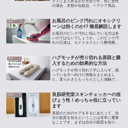
クトにまとめるかが大切です。特に女性
の場合、衣類や化粧品、ヘアケア用品な
ど、持ち物が多くなることがあり、カバ
ンとキャリーケースどちらが良いか迷う
こともあるでしょう。本記事では、1泊2
お風呂のピンク汚れにオキシクリ
便利グッズ
日で必要な荷物容量に...
ーンは効くのか!? 徹底解説します
お風呂のピンク汚れに悩んでいる方は多
いのではないでしょうか。このピンク汚
れの正体は、ロドトルラという酵母菌
で、湿気や皮脂、石鹸カスなどを栄養に
して繁殖します。オキシクリーンでお風
呂のピンク汚れを落とそうと考える方も
ハグモッチが売り切れる原因と購
便利グッズ
多いですが、完全には落とし...
入するための効果的な方法
ハグモッチが売り切れて手に入らず、困
っている方へ向けた情報をまとめまし
た。柔らかさともっちりとした感触で人
気を集めているハグモッチは、リラック
ス効果や使い心地が口コミでも高評価を
受けています。そのため、売り切れるこ
良肌研究室スキンチェッカーの信
便利グッズ
とが多く、購入が難しい時期...
ぴょう性！めっちゃ役に立ってい
ます
美肌のためのケアをするにあたって、自
分の肌質を知るということは非常に重要
なことです。まずは自分の肌質を知り、
日々の肌状態を把握するために良肌研究