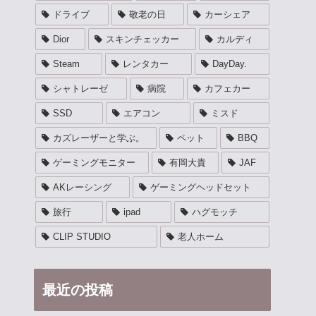
ドライブ
敬老の日
カーシェア
Dior
スキンチェッカー
カルディ
Steam
レンタカー
DayDay.
シャトレーゼ
病院
カフェカー
SSD
エアコン
ミスド
カズレーザーと学ぶ。
ペット
BBQ
ゲーミングモニター
有岡大貴
JAF
AKレーシング
ゲーミングヘッドセット
旅行
ipad
ハグモッチ
CLIP STUDIO
老人ホーム
最近の投稿