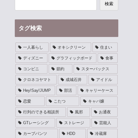
検索
タグ検索
一人暮らし
オキシクリーン
住まい
ディズニー
グラフィックボード
食事
コンビニ
節約
スターバックス
クロネコヤマト
成城石井
アイドル
Hey!Say!JUMP
部活
キャリーケース
恋愛
こたつ
キャバ嬢
行列のできる相談所
風邪
お通夜
GTレーシング
ストレージ
芸能人
カーブパンツ
HDD
冷蔵庫